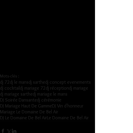
Mots-clés :
dj 72
dj le mans
dj sarthe
dj concept evenements
dj cocktail
dj mariage 72
dj réception
dj mariage
dj mariage sarthe
dj mariage le mans
DJ Soirée Dansante
dj cérémonie
DJ Mariage Haut De Gamme
DJ Vin d'honneur
Mariage Le Domaine De Bel Air
DJ Le Domaine De Bel Air
Le Domaine De Bel Air