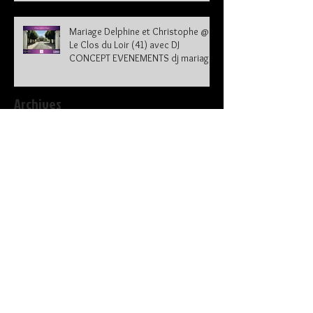
Mariage Delphine et Christophe @
Le Clos du Loir (41) avec DJ
CONCEPT EVENEMENTS dj mariage
41
Archives
janvier 2024
(3)
3 posts
août 2023
(3)
3 posts
juillet 2023
(5)
5 posts
juin 2023
(4)
4 posts
mai 2023
(3)
3 posts
avril 2023
(2)
2 posts
mars 2023
(4)
4 posts
novembre 2022
(1)
1 post
octobre 2022
(1)
1 post
septembre 2022
(7)
7 posts