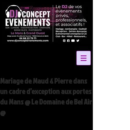
Mariage de Maud & Pierre dans
un cadre d’exception aux portes
du Mans @ Le Domaine de Bel Air
@