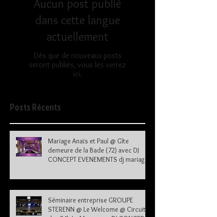
Aucun post publié
dans cette langue
actuellement
Dès que de nouveaux posts
seront publiés, vous les verrez
ici.
Posts Récents
Mariage Anaïs et Paul @ Gîte
demeure de la Bade (72) avec DJ
CONCEPT EVENEMENTS dj mariage
72
Séminaire entreprise GROUPE
STERENN @ Le Welcome @ Circuit