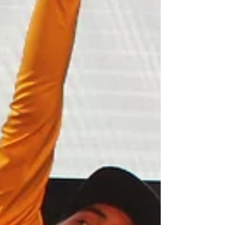
Château De Montbraye
Château Eporcé
Château avessé mariage
Château belmar
Château d'Eporcé
Château de Courtanvaux
Château de La Mazure
Château de Montmirail
Château de bresteau
Château de la Gourdinière mariage
Château de la gourdinière mariage
Château de la vaudère
Château de la vaudère mariage
Château de montbraye
Château mariage le mans
Château mariage saint malo
Château mariage sarthe
Château mariage sarthe 72
Château réception sarthe 72
Château séminaire entreprise le mans
Circuit Bugatti Le Mans
Circuit Des 24 Heures Du Mans
Claude Jabot
Clic and Cook