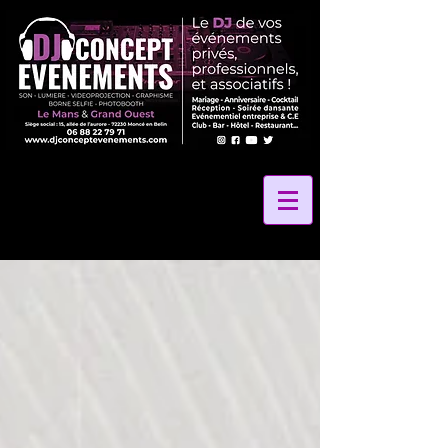
2 La Vibe Records
24 Heures Du Mans
24 Heures Le Mans
24 Hours Le Mans
24h Le Mans
72
Amélie Leray photographe
Anniversaire
Anniversaire Gite des Grands Marais
Anniversaire La Petite Rangée
Anniversaire de mariage
Au Coeur Des Saveurs 72
Au Coeur Des saveurs Traiteur
Au Panier Gourmand