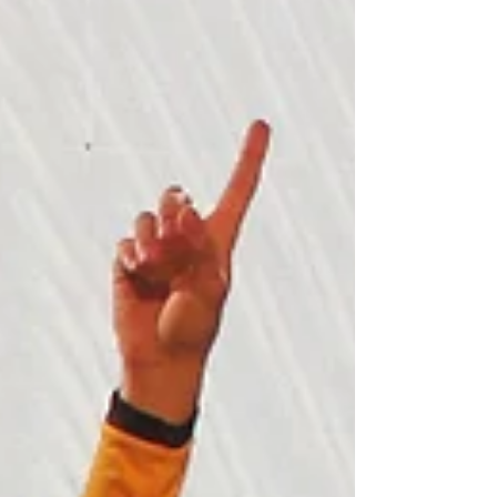
Au cœur des saveurs
Au cœur des saveurs traiteur
Automobile_Club_De_L'_Ouest
BNP Paribas
Best Western Premier Le Mans Country Club
Biscarrosse
Blind Test
Blind Test Le Mans
Borne selfie
Borne selfie le mans
Borne selfie soirée mariage le mans
Bruno Vandestick
Burger Foot
C.E
CCI Le Mans
CCI Le Mans Sarthe
CE
CHATEAU DE LA VAUDERE
COLSG
Camille Constantin
Casino Barrière Trouville
Changé
Chateau De Mondan
Chateau belmar
Chateau de bresteau
Chateau de la gourdiniere
Chateau de la gourdinière mariage
Chateau de la vaudere mariage
Chateau de montbraye
Chateau mariage 72
Chateau mariage le mans
Chateau mariage saint malo
Chateau mariage sarthe
Château De La Freslonnière
Château De La Gourdinière
Château De La Pierre
Château De Mondan