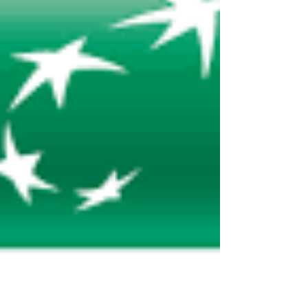
Au cœur des saveurs
Au cœur des saveurs traiteur
Automobile_Club_De_L'_Ouest
BNP Paribas
Best Western Premier Le Mans Country Club
Biscarrosse
Blind Test
Blind Test Le Mans
Borne selfie
Borne selfie le mans
Borne selfie soirée mariage le mans
Bruno Vandestick
Burger Foot
C.E
CCI Le Mans
CCI Le Mans Sarthe
CE
CHATEAU DE LA VAUDERE
COLSG
Camille Constantin
Casino Barrière Trouville
Changé
Chateau De Mondan
Chateau belmar
Chateau de bresteau
Chateau de la gourdiniere
Chateau de la gourdinière mariage
Chateau de la vaudere mariage
Chateau de montbraye
Chateau mariage 72
Chateau mariage le mans
Chateau mariage saint malo
Chateau mariage sarthe
Château De La Freslonnière
Château De La Gourdinière
Château De La Pierre
Château De Mondan