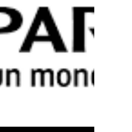
Château De Montbraye
Château Eporcé
Château avessé mariage
Château belmar
Château d'Eporcé
Château de Courtanvaux
Château de La Mazure
Château de Montmirail
Château de bresteau
Château de la Gourdinière mariage
Château de la gourdinière mariage
Château de la vaudère
Château de la vaudère mariage
Château de montbraye
Château mariage le mans
Château mariage saint malo
Château mariage sarthe
Château mariage sarthe 72
Château réception sarthe 72
Château séminaire entreprise le mans
Circuit Bugatti Le Mans
Circuit Des 24 Heures Du Mans
Claude Jabot
Clic and Cook