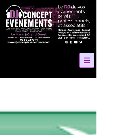
2 La Vibe Records
24 Heures Du Mans
24 Heures Le Mans
24 Hours Le Mans
24h Le Mans
72
Amélie Leray photographe
Anniversaire
Anniversaire Gite des Grands Marais
Anniversaire La Petite Rangée
Anniversaire de mariage
Au Coeur Des Saveurs 72
Au Coeur Des saveurs Traiteur
Au Panier Gourmand