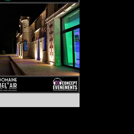
Chateau mariage saint malo
Chateau mariage sarthe
Château De La Freslonnière
Château De La Gourdinière
Château De La Pierre
Château De Mondan
Château De Montbraye
Château Eporcé
Château avessé mariage
Château belmar
Château d'Eporcé
Château de Courtanvaux
Château de La Mazure
Château de Montmirail
Château de bresteau
Château de la Gourdinière mariage
Château de la gourdinière mariage
Château de la vaudère
Château de la vaudère mariage
Château de montbraye
Château mariage le mans
Château mariage saint malo
Château mariage sarthe
Château mariage sarthe 72
Château réception sarthe 72
Château séminaire entreprise le mans