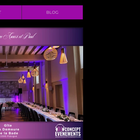
T
BLOG
2 La Vibe Records
24 Heures Du Mans
24 Heures Le Mans
24 Hours Le Mans
24h Le Mans
72
Amélie Leray photographe
Anniversaire
Anniversaire Gite des Grands Marais
Anniversaire La Petite Rangée
Anniversaire de mariage
Au Coeur Des Saveurs 72