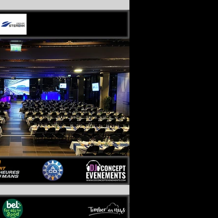
Au Coeur Des saveurs Traiteur
Au Panier Gourmand
Au cœur des saveurs
Au cœur des saveurs traiteur
Automobile_Club_De_L'_Ouest
BNP Paribas
Best Western Premier Le Mans Country Club
Biscarrosse
Blind Test
Blind Test Le Mans
Borne selfie
Borne selfie le mans
Borne selfie soirée mariage le mans
Bruno Vandestick
Burger Foot
C.E
CCI Le Mans
CCI Le Mans Sarthe
CE
CHATEAU DE LA VAUDERE
COLSG
Camille Constantin
Casino Barrière Trouville
Changé
Chateau De Mondan
Chateau belmar
Chateau de bresteau
Chateau de la gourdiniere
Chateau de la gourdinière mariage
Chateau de la vaudere mariage
Chateau de montbraye
Chateau mariage 72
Chateau mariage le mans