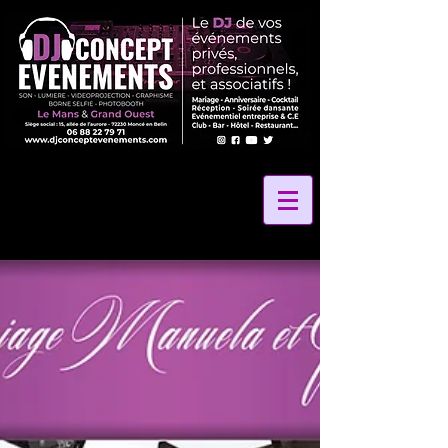
2 La Vibe Records
24 Heures Du Mans
24 Heures Le Mans
24 Hours Le Mans
24h Le Mans
72
Amélie Leray photographe
Anniversaire
Anniversaire Gite des Grands Marais
Anniversaire La Petite Rangée
Anniversaire de mariage
Au Coeur Des Saveurs 72
Au Coeur Des saveurs Traiteur
Au Panier Gourmand