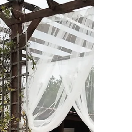
Au cœur des saveurs
Au cœur des saveurs traiteur
Automobile_Club_De_L'_Ouest
BNP Paribas
Best Western Premier Le Mans Country Club
Biscarrosse
Blind Test
Blind Test Le Mans
Borne selfie
Borne selfie le mans
Borne selfie soirée mariage le mans
Bruno Vandestick
Burger Foot
C.E
CCI Le Mans
CCI Le Mans Sarthe
CE
CHATEAU DE LA VAUDERE
COLSG
Camille Constantin
Casino Barrière Trouville
Changé
Chateau De Mondan
Chateau belmar
Chateau de bresteau
Chateau de la gourdiniere
Chateau de la gourdinière mariage
Chateau de la vaudere mariage
Chateau de montbraye
Chateau mariage 72
Chateau mariage le mans
Chateau mariage saint malo
Chateau mariage sarthe
Château De La Freslonnière
Château De La Gourdinière
Château De La Pierre
Château De Mondan