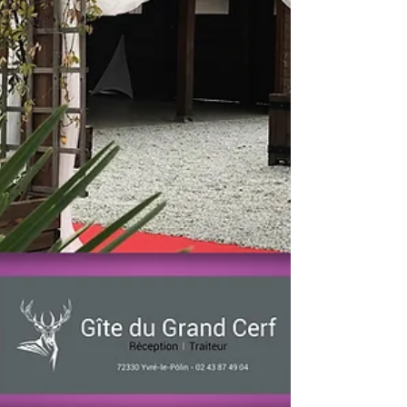
Château De Montbraye
Château Eporcé
Château avessé mariage
Château belmar
Château d'Eporcé
Château de Courtanvaux
Château de La Mazure
Château de Montmirail
Château de bresteau
Château de la Gourdinière mariage
Château de la gourdinière mariage
Château de la vaudère
Château de la vaudère mariage
Château de montbraye
Château mariage le mans
Château mariage saint malo
Château mariage sarthe
Château mariage sarthe 72
Château réception sarthe 72
Château séminaire entreprise le mans
Circuit Bugatti Le Mans
Circuit Des 24 Heures Du Mans
Claude Jabot
Clic and Cook