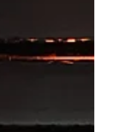
Au cœur des saveurs
Au cœur des saveurs traiteur
Automobile_Club_De_L'_Ouest
BNP Paribas
Best Western Premier Le Mans Country Club
Biscarrosse
Blind Test
Blind Test Le Mans
Borne selfie
Borne selfie le mans
Borne selfie soirée mariage le mans
Bruno Vandestick
Burger Foot
C.E
CCI Le Mans
CCI Le Mans Sarthe
CE
CHATEAU DE LA VAUDERE
COLSG
Camille Constantin
Casino Barrière Trouville
Changé
Chateau De Mondan
Chateau belmar
Chateau de bresteau
Chateau de la gourdiniere
Chateau de la gourdinière mariage
Chateau de la vaudere mariage
Chateau de montbraye
Chateau mariage 72
Chateau mariage le mans
Chateau mariage saint malo
Chateau mariage sarthe
Château De La Freslonnière
Château De La Gourdinière
Château De La Pierre
Château De Mondan