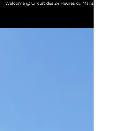
La Nuit des All Star 2019 by The American
Crew Society / Revlon Professional @ Le
Welcome @ Circuit des 24 Heures du Mans.
Soirée exceptionn