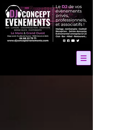
2 La Vibe Records
24 Heures Du Mans
24 Heures Le Mans
24 Hours Le Mans
24h Le Mans
72
Amélie Leray photographe
Anniversaire
Anniversaire Gite des Grands Marais
Anniversaire La Petite Rangée
Anniversaire de mariage
Au Coeur Des Saveurs 72
Au Coeur Des saveurs Traiteur
Au Panier Gourmand