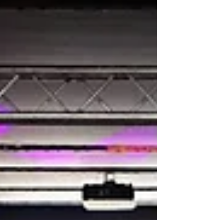
Château De Montbraye
Château Eporcé
Château avessé mariage
Château belmar
Château d'Eporcé
Château de Courtanvaux
Château de La Mazure
Château de Montmirail
Château de bresteau
Château de la Gourdinière mariage
Château de la gourdinière mariage
Château de la vaudère
Château de la vaudère mariage
Château de montbraye
Château mariage le mans
Château mariage saint malo
Château mariage sarthe
Château mariage sarthe 72
Château réception sarthe 72
Château séminaire entreprise le mans
Circuit Bugatti Le Mans
Circuit Des 24 Heures Du Mans
Claude Jabot
Clic and Cook