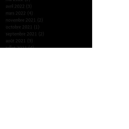
avril 2022
(3)
3 posts
mars 2022
(4)
4 posts
novembre 2021
(2)
2 posts
octobre 2021
(1)
1 post
septembre 2021
(2)
2 posts
août 2021
(3)
3 posts
juillet 2021
(4)
4 posts
juin 2021
(2)
2 posts
septembre 2020
(3)
3 posts
août 2020
(2)
2 posts
juillet 2020
(1)
1 post
juin 2020
(1)
1 post
février 2020
(3)
3 posts
janvier 2020
(1)
1 post
décembre 2019
(3)
3 posts
novembre 2019
(2)
2 posts
octobre 2019
(2)
2 posts
septembre 2019
(5)
5 posts