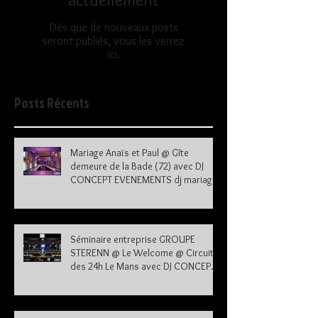
Dès que de nouveaux posts
seront publiés, vous les verrez
ici.
Posts Récents
Mariage Anaïs et Paul @ Gîte
demeure de la Bade (72) avec DJ
CONCEPT EVENEMENTS dj mariage
72
Séminaire entreprise GROUPE
STERENN @ Le Welcome @ Circuit
des 24h Le Mans avec DJ CONCEPT
EVENEMENTS dj le mans sarthe 72