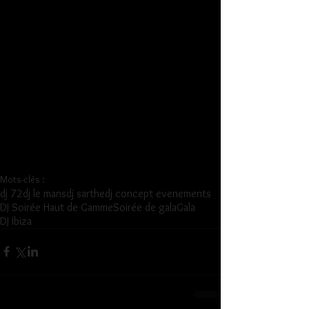
Mots-clés :
dj 72
dj le mans
dj sarthe
dj concept evenements
DJ Soirée Haut de Gamme
Soirée de gala
Gala
DJ Ibiza