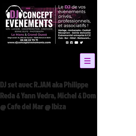
DJ set avec R.JAM aka Philippe
Reda & Yann Vedra, Michel & Dom
@ Cafe del Mar @ Ibiza