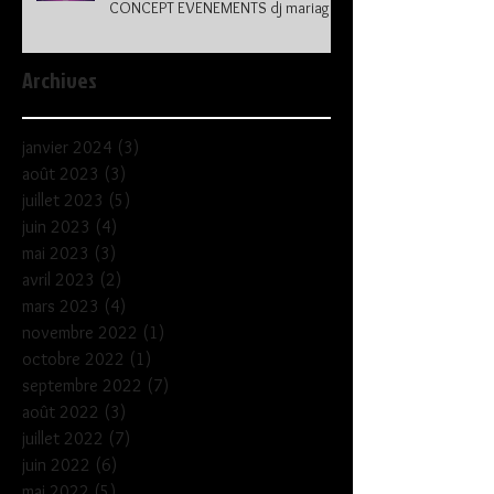
CONCEPT EVENEMENTS dj mariage
41
Archives
janvier 2024
(3)
3 posts
août 2023
(3)
3 posts
juillet 2023
(5)
5 posts
juin 2023
(4)
4 posts
mai 2023
(3)
3 posts
avril 2023
(2)
2 posts
mars 2023
(4)
4 posts
novembre 2022
(1)
1 post
octobre 2022
(1)
1 post
septembre 2022
(7)
7 posts
août 2022
(3)
3 posts
juillet 2022
(7)
7 posts
juin 2022
(6)
6 posts
mai 2022
(5)
5 posts