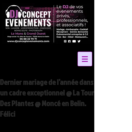
Dernier mariage de l’année dans
un cadre exceptionnel @ La Tour
Des Plantes @ Moncé en Belin.
Félici