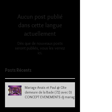
Aucun post publié
dans cette langue
actuellement
Dès que de nouveaux posts
seront publiés, vous les verrez
ici.
Posts Récents
Mariage Anaïs et Paul @ Gîte
demeure de la Bade (72) avec DJ
CONCEPT EVENEMENTS dj mariage
72