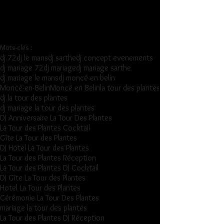
Mots-clés :
dj 72
dj le mans
dj sarthe
dj concept evenements
dj mariage 72
dj mariage
dj mariage sarthe
dj mariage le mans
dj moncé en belin
Moncé-en-Belin
Moncé en Belin
la tour des plantes
dj la tour des plantes
dj mariage la tour des plantes
DJ Anniversaire La Tour Des Plantes
La Tour des Plantes Cocktail
Gîte La Tour des Plantes
DJ Hotel La Tour des Plantes
La Tour des Plantes Réception
La Tour des Plantes DJ Cocktail
DJ Gîte La Tour des Plantes
Hotel La Tour des Plantes
Cérémonie La Tour Des Plantes
mariage la tour des plantes
La Tour des Plantes DJ Réception