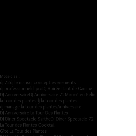
Mots-clés :
dj 72
dj le mans
dj concept evenements
dj professionnel
dj pro
DJ Soirée Haut de Gamme
DJ Anniversaire
DJ Anniversaire 72
Moncé-en-Belin
la tour des plantes
dj la tour des plantes
dj mariage la tour des plantes
Anniversaire
DJ Anniversaire La Tour Des Plantes
DJ Diner Spectacle Sarthe
DJ Diner Spectacle 72
La Tour des Plantes Cocktail
Gîte La Tour des Plantes