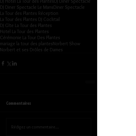
DJ Hotel La Tour des Plantes
DJ Diner Spectacle
DJ Diner Spectacle Le Mans
Diner Spectacle
La Tour des Plantes Réception
La Tour des Plantes DJ Cocktail
DJ Gîte La Tour des Plantes
Hotel La Tour des Plantes
Cérémonie La Tour Des Plantes
mariage la tour des plantes
Norbert Show
Norbert et ses Drôles de Dames
Commentaires
Rédigez un commentaire...