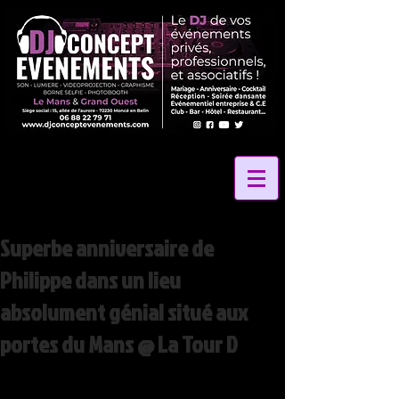
Superbe anniversaire de
Philippe dans un lieu
absolument génial situé aux
portes du Mans @ La Tour D