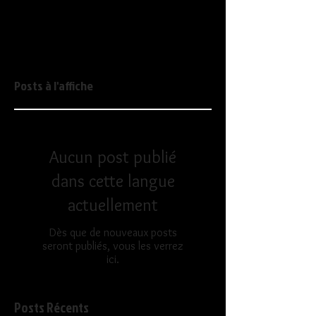
Posts à l'affiche
Aucun post publié
dans cette langue
actuellement
Dès que de nouveaux posts
seront publiés, vous les verrez
ici.
Posts Récents