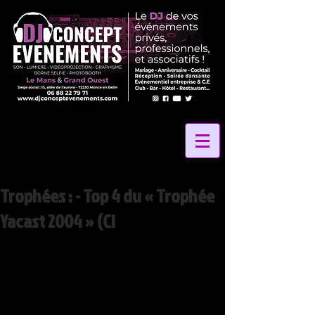
Trophées : - Top 4 du « Trophée
Yacast 2004 » (Cl