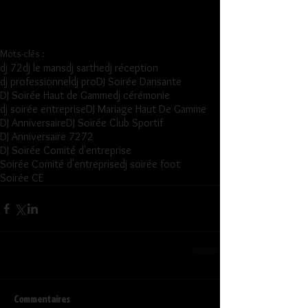
Mots-clés :
dj 72
dj le mans
dj sarthe
dj réception
dj professionnel
dj pro
DJ Soirée Dansante
DJ Soirée Haut de Gamme
dj cérémonie
dj soirée entreprise
DJ Mariage Haut De Gamme
DJ Anniversaire
DJ Soirée Club Sportif
DJ Anniversaire 72
72
DJ Soirée Comité d'entreprise
Soirée Comité d'entreprise
dj soirée foot
Soirée CE
Commentaires