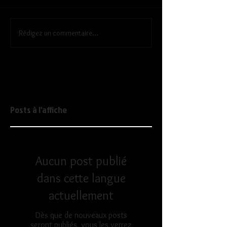
Rédigez un commentaire...
Posts à l'affiche
Aucun post publié
dans cette langue
actuellement
Dès que de nouveaux posts
seront publiés, vous les verrez