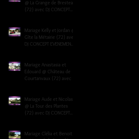
@ La Grange de Bresteau
(72) avec DJ CONCEPT
EVENEMENTS Dj musique
mariage Sarthe
Mariage Kelly et Jordan @
Gîte la Métairie (72) avec
DJ CONCEPT EVENEMENTS
Dj musique mariage
Sarthe 72
Mariage Anastasia et
Edouard @ Château de
Courtanvaux (72) avec DJ
CONCEPT EVENEMENTS Dj
musique mariage Sarthe
Mariage Aude et Nicolas
@ La Tour des Plantes
(72) avec DJ CONCEPT
EVENEMENTS Dj musique
mariage Sarthe
Mariage Clélia et Benoit