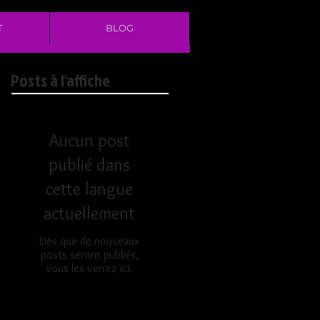
T
BLOG
Posts à l'affiche
Aucun post
publié dans
cette langue
actuellement
Dès que de nouveaux
posts seront publiés,
vous les verrez ici.