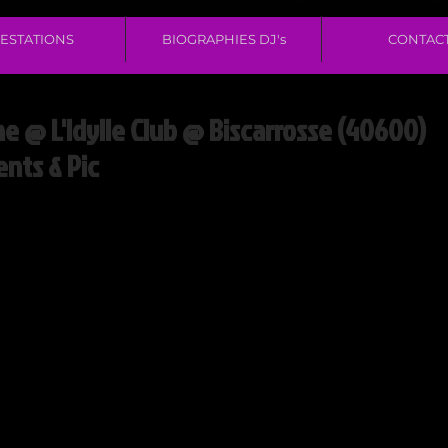
ESTATIONS
BIOGRAPHIES DJ's
CONTAC
he @ L'Idylle Club @ Biscarrosse (40600)
ents & Pic