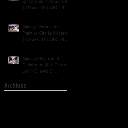
@ Haras de la Potardière
(72) avec DJ CONCEPT
EVENEMENTS Dj mariage
Le Mans Sarthe 72
Mariage Véronique et
Frank @ Gîte La Métairie
(72) avec DJ CONCEPT
EVENEMENTS Dj mariage
Le Mans Sarthe 72
Mariage Delphine et
Christophe @ Le Clos du
Loir (41) avec DJ
CONCEPT EVENEMENTS dj
Archives
mariage 41