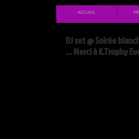
ACCUEIL
PR
DJ set @ Soirée blanc
… Merci à K.Trophy Ev