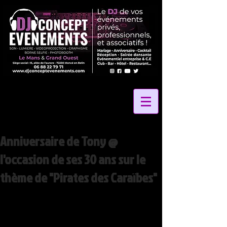
Anniversaire de Tony @
l'occasion de ses 30 ans sur le
thème de "Pirates des Caraïbes"