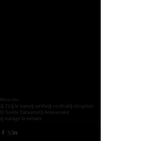
Mots-clés :
dj 72
dj le mans
dj sarthe
dj cocktail
dj réception
DJ Soirée Dansante
DJ Anniversaire
dj mariage la métairie