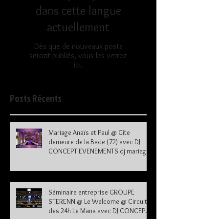
dans cette langue
actuellement
Dès que de nouveaux posts
seront publiés, vous les verrez
ici.
Posts Récents
Mariage Anaïs et Paul @ Gîte
demeure de la Bade (72) avec DJ
CONCEPT EVENEMENTS dj mariage
72
Séminaire entreprise GROUPE
STERENN @ Le Welcome @ Circuit
des 24h Le Mans avec DJ CONCEPT