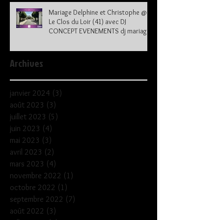
Mariage Delphine et Christophe @
Le Clos du Loir (41) avec DJ
CONCEPT EVENEMENTS dj mariage
41
Archives
janvier 2024
(3)
3 posts
août 2023
(3)
3 posts
juillet 2023
(5)
5 posts
juin 2023
(4)
4 posts
mai 2023
(3)
3 posts
avril 2023
(2)
2 posts
mars 2023
(4)
4 posts
novembre 2022
(1)
1 post
octobre 2022
(1)
1 post
septembre 2022
(7)
7 posts
août 2022
(3)
3 posts