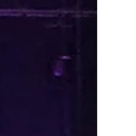
Château De Montbraye
Château Eporcé
Château avessé mariage
Château belmar
Château d'Eporcé
Château de Courtanvaux
Château de La Mazure
Château de Montmirail
Château de bresteau
Château de la Gourdinière mariage
Château de la gourdinière mariage
Château de la vaudère
Château de la vaudère mariage
Château de montbraye
Château mariage le mans
Château mariage saint malo
Château mariage sarthe
Château mariage sarthe 72
Château réception sarthe 72
Château séminaire entreprise le mans
Circuit Bugatti Le Mans
Circuit Des 24 Heures Du Mans
Claude Jabot
Clic and Cook