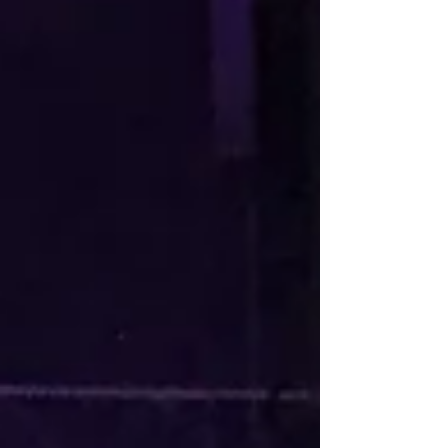
Au cœur des saveurs
Au cœur des saveurs traiteur
Automobile_Club_De_L'_Ouest
BNP Paribas
Best Western Premier Le Mans Country Club
Biscarrosse
Blind Test
Blind Test Le Mans
Borne selfie
Borne selfie le mans
Borne selfie soirée mariage le mans
Bruno Vandestick
Burger Foot
C.E
CCI Le Mans
CCI Le Mans Sarthe
CE
CHATEAU DE LA VAUDERE
COLSG
Camille Constantin
Casino Barrière Trouville
Changé
Chateau De Mondan
Chateau belmar
Chateau de bresteau
Chateau de la gourdiniere
Chateau de la gourdinière mariage
Chateau de la vaudere mariage
Chateau de montbraye
Chateau mariage 72
Chateau mariage le mans
Chateau mariage saint malo
Chateau mariage sarthe
Château De La Freslonnière
Château De La Gourdinière
Château De La Pierre
Château De Mondan