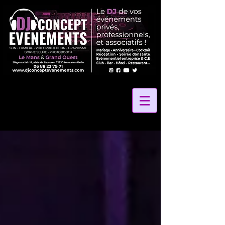
2 La Vibe Records
24 Heures Du Mans
24 Heures Le Mans
24 Hours Le Mans
24h Le Mans
72
Amélie Leray photographe
Anniversaire
Anniversaire Gite des Grands Marais
Anniversaire La Petite Rangée
Anniversaire de mariage
Au Coeur Des Saveurs 72
Au Coeur Des saveurs Traiteur
Au Panier Gourmand