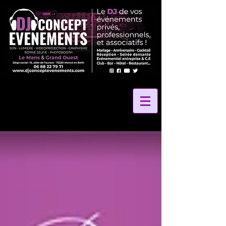
2 La Vibe Records
24 Heures Du Mans
24 Heures Le Mans
24 Hours Le Mans
24h Le Mans
72
Amélie Leray photographe
Anniversaire
Anniversaire Gite des Grands Marais
Anniversaire La Petite Rangée
Anniversaire de mariage
Au Coeur Des Saveurs 72
Au Coeur Des saveurs Traiteur
Au Panier Gourmand