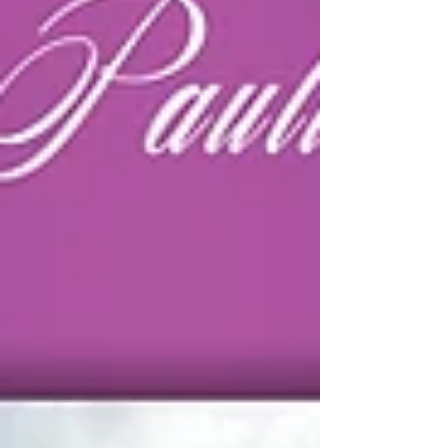
Au cœur des saveurs
Au cœur des saveurs traiteur
Automobile_Club_De_L'_Ouest
BNP Paribas
Best Western Premier Le Mans Country Club
Biscarrosse
Blind Test
Blind Test Le Mans
Borne selfie
Borne selfie le mans
Borne selfie soirée mariage le mans
Bruno Vandestick
Burger Foot
C.E
CCI Le Mans
CCI Le Mans Sarthe
CE
CHATEAU DE LA VAUDERE
COLSG
Camille Constantin
Casino Barrière Trouville
Changé
Chateau De Mondan
Chateau belmar
Chateau de bresteau
Chateau de la gourdiniere
Chateau de la gourdinière mariage
Chateau de la vaudere mariage
Chateau de montbraye
Chateau mariage 72
Chateau mariage le mans
Chateau mariage saint malo
Chateau mariage sarthe
Château De La Freslonnière
Château De La Gourdinière
Château De La Pierre
Château De Mondan