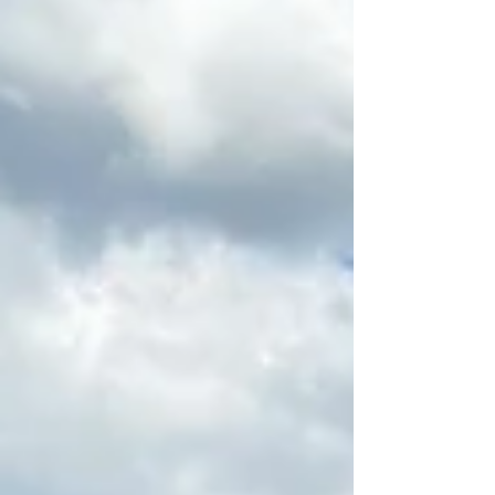
Château De Montbraye
Château Eporcé
Château avessé mariage
Château belmar
Château d'Eporcé
Château de Courtanvaux
Château de La Mazure
Château de Montmirail
Château de bresteau
Château de la Gourdinière mariage
Château de la gourdinière mariage
Château de la vaudère
Château de la vaudère mariage
Château de montbraye
Château mariage le mans
Château mariage saint malo
Château mariage sarthe
Château mariage sarthe 72
Château réception sarthe 72
Château séminaire entreprise le mans
Circuit Bugatti Le Mans
Circuit Des 24 Heures Du Mans
Claude Jabot
Clic and Cook