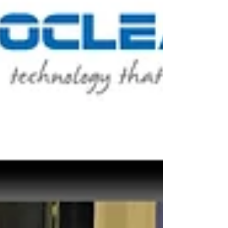
Au cœur des saveurs
Au cœur des saveurs traiteur
Automobile_Club_De_L'_Ouest
BNP Paribas
Best Western Premier Le Mans Country Club
Biscarrosse
Blind Test
Blind Test Le Mans
Borne selfie
Borne selfie le mans
Borne selfie soirée mariage le mans
Bruno Vandestick
Burger Foot
C.E
CCI Le Mans
CCI Le Mans Sarthe
CE
CHATEAU DE LA VAUDERE
COLSG
Camille Constantin
Casino Barrière Trouville
Changé
Chateau De Mondan
Chateau belmar
Chateau de bresteau
Chateau de la gourdiniere
Chateau de la gourdinière mariage
Chateau de la vaudere mariage
Chateau de montbraye
Chateau mariage 72
Chateau mariage le mans
Chateau mariage saint malo
Chateau mariage sarthe
Château De La Freslonnière
Château De La Gourdinière
Château De La Pierre
Château De Mondan