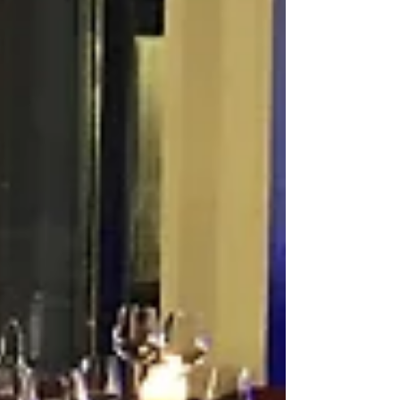
Château De Montbraye
Château Eporcé
Château avessé mariage
Château belmar
Château d'Eporcé
Château de Courtanvaux
Château de La Mazure
Château de Montmirail
Château de bresteau
Château de la Gourdinière mariage
Château de la gourdinière mariage
Château de la vaudère
Château de la vaudère mariage
Château de montbraye
Château mariage le mans
Château mariage saint malo
Château mariage sarthe
Château mariage sarthe 72
Château réception sarthe 72
Château séminaire entreprise le mans
Circuit Bugatti Le Mans
Circuit Des 24 Heures Du Mans
Claude Jabot
Clic and Cook