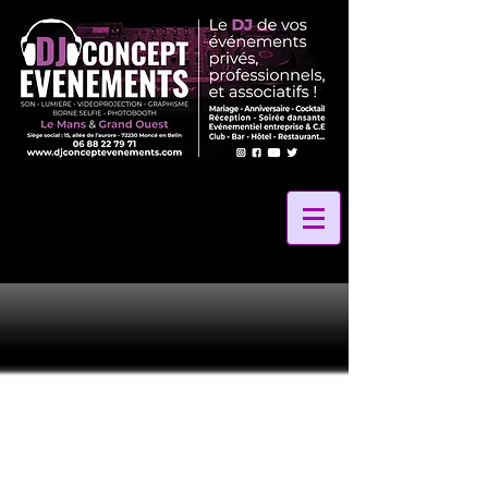
2 La Vibe Records
24 Heures Du Mans
24 Heures Le Mans
24 Hours Le Mans
24h Le Mans
72
Amélie Leray photographe
Anniversaire
Anniversaire Gite des Grands Marais
Anniversaire La Petite Rangée
Anniversaire de mariage
Au Coeur Des Saveurs 72
Au Coeur Des saveurs Traiteur
Au Panier Gourmand