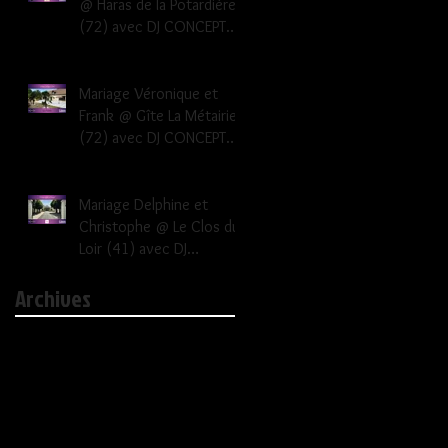
@ Haras de la Potardière
(72) avec DJ CONCEPT
EVENEMENTS Dj mariage
Le Mans Sarthe 72
Mariage Véronique et
Frank @ Gîte La Métairie
(72) avec DJ CONCEPT
EVENEMENTS Dj mariage
Le Mans Sarthe 72
Mariage Delphine et
Christophe @ Le Clos du
Loir (41) avec DJ
CONCEPT EVENEMENTS dj
Archives
mariage 41