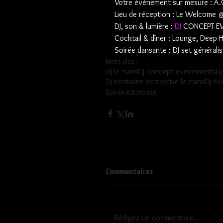
Votre évènement sur mesure : A.
Lieu de réception : Le Welcome 
DJ, son & lumière : 
DJ
 CONCEPT E
Cocktail & dîner : Lounge, Deep
Soirée dansante : DJ set généralis
Mots-clés :
Dj le mans
Dj concept evenements
Dj
Dj séminaire entreprise le mans
Dj év
Soirée entreprise
Commentaires
Rédigez un commentaire...