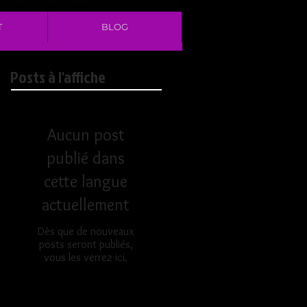
T
BLOG
Posts à l'affiche
Aucun post
publié dans
cette langue
actuellement
Dès que de nouveaux
posts seront publiés,
vous les verrez ici.