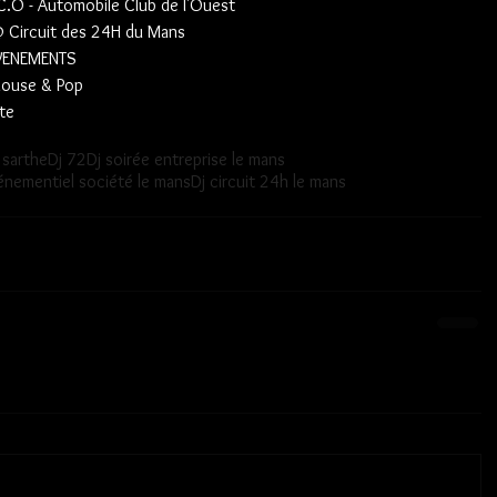
C.O - Automobile Club de l'Ouest
@ Circuit des 24H du Mans
VENEMENTS
 House & Pop
te  
 sarthe
Dj 72
Dj soirée entreprise le mans
énementiel société le mans
Dj circuit 24h le mans