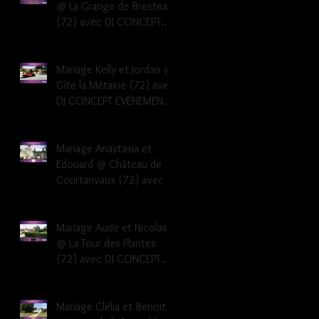
@ La Grange de Bresteau
(72) avec DJ CONCEPT
EVENEMENTS Dj musique
mariage Sarthe
Mariage Kelly et Jordan @
Gîte la Métairie (72) avec
DJ CONCEPT EVENEMENTS
Dj musique mariage
Sarthe 72
Mariage Anastasia et
Edouard @ Château de
Courtanvaux (72) avec DJ
CONCEPT EVENEMENTS Dj
musique mariage Sarthe
Mariage Aude et Nicolas
@ La Tour des Plantes
(72) avec DJ CONCEPT
EVENEMENTS Dj musique
mariage Sarthe
Mariage Clélia et Benoit