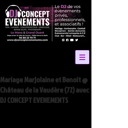
Mariage Marjolaine et Benoit @
Château de la Vaudère (72) avec
DJ CONCEPT EVENEMENTS