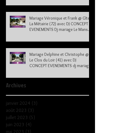
Mariage Véronique et Frank @ Gîte
La Métairie (72) avec DJ CONCEPT
EVENEMENTS Dj mariage Le Mans
Sarthe 72
Mariage Delphine et Christophe @
Le Clos du Loir (41) avec DJ
CONCEPT EVENEMENTS dj mariage
41
Archives
janvier 2024
(3)
3 posts
août 2023
(3)
3 posts
juillet 2023
(5)
5 posts
juin 2023
(4)
4 posts
mai 2023
(3)
3 posts