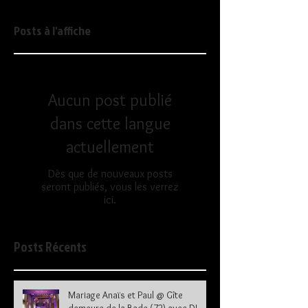
Posts à l'affiche
Aucun post publié
dans cette langue
actuellement
Dès que de nouveaux posts
seront publiés, vous les verrez
ici.
Posts Récents
Mariage Anaïs et Paul @ Gîte