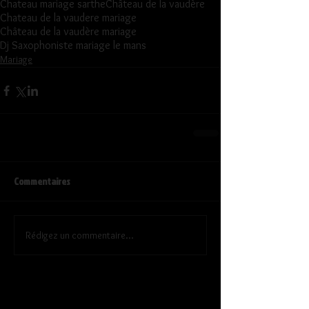
Chateau mariage sarthe
Château de la vaudère
Chateau de la vaudere mariage
Château de la vaudère mariage
Dj Saxophoniste mariage le mans
Mariage
Commentaires
Rédigez un commentaire...