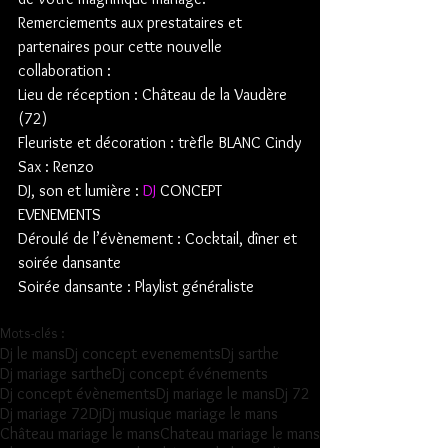
Remerciements aux prestataires et 
partenaires pour cette nouvelle 
collaboration :
Lieu de réception : Château de la Vaudère 
(72)
Fleuriste et décoration : trèfle BLANC Cindy
Sax : Renzo
DJ, son et lumière : 
DJ 
CONCEPT 
EVENEMENTS
Déroulé de l’évènement : Cocktail, dîner et 
soirée dansante
Soirée dansante : Playlist généraliste 
Mots-clés :
Dj le mans
Dj concept evenements
Dj sarthe
Dj mariage sarthe
Dj concept événements
Dj concept évènements
Dj mariage le mans
Dj 72
Dj mariage 72
Dj
Dj musique mariage le mans
Château mariage le mans
Chateau mariage le mans