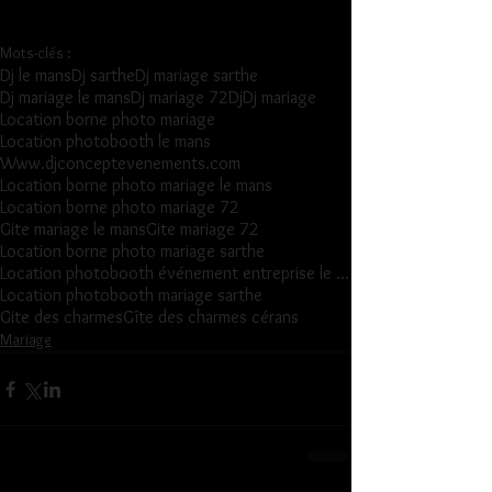
Mots-clés :
Dj le mans
Dj sarthe
Dj mariage sarthe
Dj mariage le mans
Dj mariage 72
Dj
Dj mariage
Location borne photo mariage
Location photobooth le mans
Www.djconceptevenements.com
Location borne photo mariage le mans
Location borne photo mariage 72
Gite mariage le mans
Gite mariage 72
Location borne photo mariage sarthe
Location photobooth événement entreprise le mans
Location photobooth mariage sarthe
Gite des charmes
Gîte des charmes cérans
Mariage