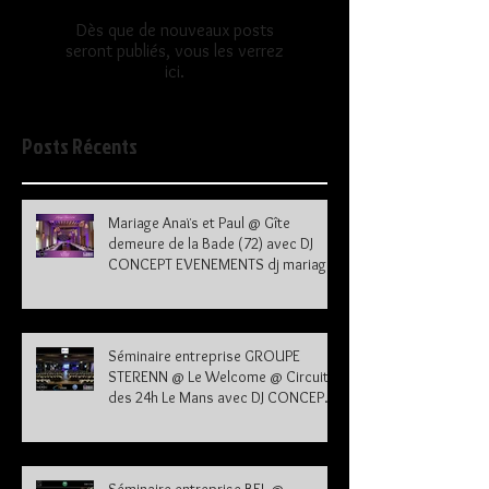
Dès que de nouveaux posts
seront publiés, vous les verrez
ici.
Posts Récents
Mariage Anaïs et Paul @ Gîte
demeure de la Bade (72) avec DJ
CONCEPT EVENEMENTS dj mariage
72
Séminaire entreprise GROUPE
STERENN @ Le Welcome @ Circuit
des 24h Le Mans avec DJ CONCEPT
EVENEMENTS dj le mans sarthe 72