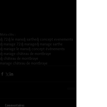
Mots-clés :
dj 72
dj le mans
dj sarthe
dj concept evenements
dj mariage 72
dj mariage
dj mariage sarthe
dj mariage le mans
dj concept événements
dj mariage château de montbraye
dj château de montbraye
mariage château de montbraye
Commentaires