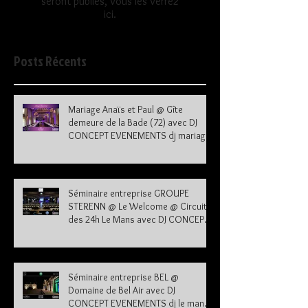
seront publiés, vous les verrez
ici.
Posts Récents
Mariage Anaïs et Paul @ Gîte
demeure de la Bade (72) avec DJ
CONCEPT EVENEMENTS dj mariage
72
Séminaire entreprise GROUPE
STERENN @ Le Welcome @ Circuit
des 24h Le Mans avec DJ CONCEPT
EVENEMENTS dj le mans sarthe 72
Séminaire entreprise BEL @
Domaine de Bel Air avec DJ
CONCEPT EVENEMENTS dj le mans