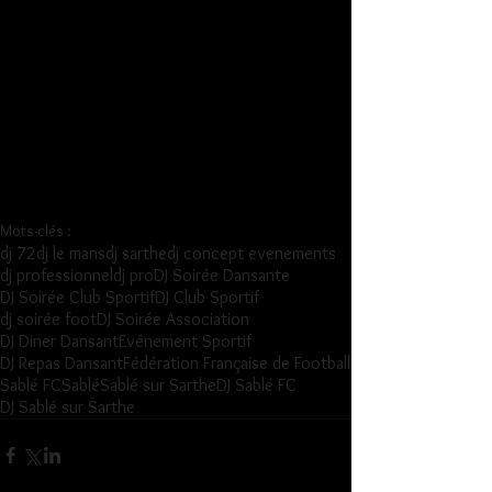
Mots-clés :
dj 72
dj le mans
dj sarthe
dj concept evenements
dj professionnel
dj pro
DJ Soirée Dansante
DJ Soirée Club Sportif
DJ Club Sportif
dj soirée foot
DJ Soirée Association
DJ Diner Dansant
Evénement Sportif
DJ Repas Dansant
Fédération Française de Football
Sablé FC
Sablé
Sablé sur Sarthe
DJ Sablé FC
DJ Sablé sur Sarthe