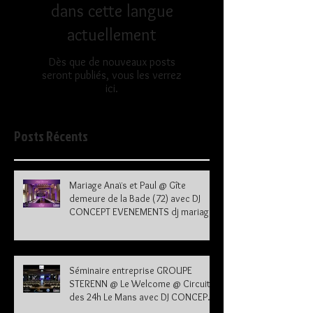
dans cette langue
actuellement
Dès que de nouveaux posts
seront publiés, vous les verrez
ici.
Posts Récents
Mariage Anaïs et Paul @ Gîte
demeure de la Bade (72) avec DJ
CONCEPT EVENEMENTS dj mariage
72
Séminaire entreprise GROUPE
STERENN @ Le Welcome @ Circuit
des 24h Le Mans avec DJ CONCEPT
EVENEMENTS dj le mans sarthe 72