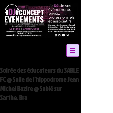
Soirée des éducateurs du SABLE
FC @ Salle de l’hippodrome Jean
Michel Bazire @ Sablé sur
Sarthe. Bra