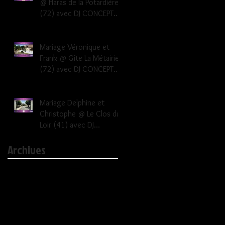
@ Haras de la Potardière
(72) avec DJ CONCEPT
EVENEMENTS Dj mariage
Le Mans Sarthe 72
Mariage Véronique et
Frank @ Gîte La Métairie
(72) avec DJ CONCEPT
EVENEMENTS Dj mariage
Le Mans Sarthe 72
Mariage Delphine et
Christophe @ Le Clos du
Loir (41) avec DJ
CONCEPT EVENEMENTS dj
Archives
mariage 41