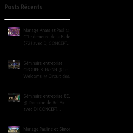
Posts Récents
Mariage Anaïs et Paul @
Gîte demeure de la Bade
(72) avec DJ CONCEPT
EVENEMENTS dj mariage
72
Séminaire entreprise
GROUPE STERENN @ Le
Welcome @ Circuit des
24h Le Mans avec DJ
CONCEPT EVENEMENTS dj
le mans sarthe 72
Séminaire entreprise BEL
@ Domaine de Bel Air
avec DJ CONCEPT
EVENEMENTS dj le mans
sarthe 72
Mariage Pauline et Simon