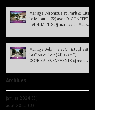
Mariage Véronique et Frank @ Gîte
La Métairie (72) avec DJ CONCEPT
EVENEMENTS Dj mariage Le Mans
Sarthe 72
Mariage Delphine et Christophe @
Le Clos du Loir (41) avec DJ
CONCEPT EVENEMENTS dj mariage
41
Archives
janvier 2024
(3)
3 posts
août 2023
(3)
3 posts
juillet 2023
(5)
5 posts
juin 2023
(4)
4 posts
mai 2023
(3)
3 posts