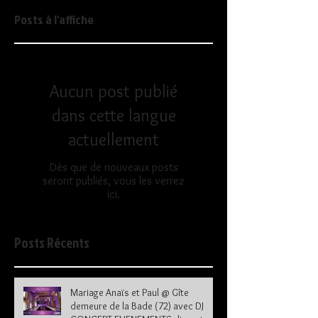
Posts à l'affiche
Aucun post publié
dans cette langue
actuellement
Dès que de nouveaux posts
seront publiés, vous les verrez
ici.
Posts Récents
Mariage Anaïs et Paul @ Gîte
demeure de la Bade (72) avec DJ