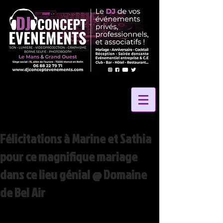
Félicitations à Marine et Sathia
pour ce magnifique mariage
dans ce lieu génial @ Domaine
de Bel Air