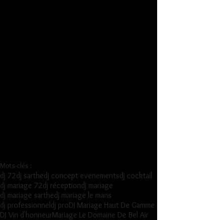
Mots-clés :
dj 72
dj sarthe
dj concept evenements
dj cocktail
dj mariage 72
dj réception
dj mariage
dj mariage sarthe
dj mariage le mans
dj professionnel
dj pro
DJ Mariage Haut De Gamme
DJ Vin d'honneur
Mariage Le Domaine De Bel Air