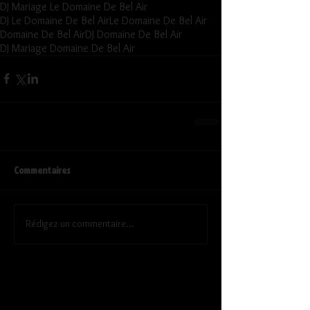
DJ Mariage Le Domaine De Bel Air
DJ Le Domaine De Bel Air
Le Domaine De Bel Air
Domaine De Bel Air
DJ Domaine De Bel Air
DJ Mariage Domaine De Bel Air
Commentaires
Rédigez un commentaire...