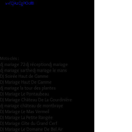
v=fQAzGgPOcf8
Mots-clés :
dj mariage 72
dj réception
dj mariage
dj mariage sarthe
dj mariage le mans
DJ Soirée Haut de Gamme
DJ Mariage Haut De Gamme
dj mariage la tour des plantes
DJ Mariage Le Pontaubeau
DJ Mariage Château De La Gourdinière
dj mariage château de montbraye
DJ Mariage Le Mas Vermeil
DJ Mariage La Petite Rangée
DJ Mariage Gîte du Grand Cerf
DJ Mariage Le Domaine De Bel Air