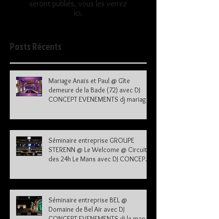
seront publiés, vous les verrez
ici.
Posts Récents
Mariage Anaïs et Paul @ Gîte
demeure de la Bade (72) avec DJ
CONCEPT EVENEMENTS dj mariage
72
Séminaire entreprise GROUPE
STERENN @ Le Welcome @ Circuit
des 24h Le Mans avec DJ CONCEPT
EVENEMENTS dj le mans sarthe 72
Séminaire entreprise BEL @
Domaine de Bel Air avec DJ
CONCEPT EVENEMENTS dj le mans