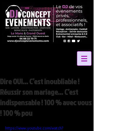
Dire OUI… C’est inoubliable !
Réussir son mariage… C’est
indispensable ! 100 % avec vous
! 100 % pou
https://www.youtube.com/watch?