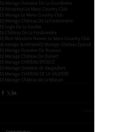
DJ Mariage Domaine De La Gourdinière
DJ Réception Le Mans Country Club
DJ Mariage Le Mans Country Club
DJ Mariage Château De La Freslonnière
DJ Logis De La Goutte
DJ Château De La Freslonnière
DJ Best Western Premier Le Mans Country Club
dj mariage la métairie
DJ Mariage Château Eporcé
DJ Mariage Domaine De Brusson
DJ Mariage Château De Dobert
DJ Mariage CHATEAU EPORCE
DJ Mariage Domaine de Vaujoubert
DJ Mariage CHATEAU DE LA VAUDERE
DJ Mariage Château de La Mazure
Commentaires