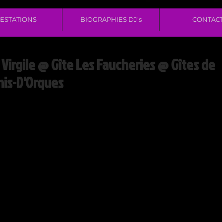
ESTATIONS
BIOGRAPHIES DJ's
CONTAC
 Virgile @ Gîte Les Faucheries @ Gîtes de
nis-D'Orques