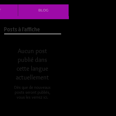
T
BLOG
Posts à l'affiche
Aucun post
publié dans
cette langue
actuellement
Dès que de nouveaux
posts seront publiés,
vous les verrez ici.