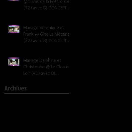
@ Haras de la Potardière
(72) avec DJ CONCEPT
EVENEMENTS Dj mariage
Le Mans Sarthe 72
Mariage Véronique et
Frank @ Gîte La Métairie
(72) avec DJ CONCEPT
EVENEMENTS Dj mariage
Le Mans Sarthe 72
Mariage Delphine et
Christophe @ Le Clos du
Loir (41) avec DJ
CONCEPT EVENEMENTS dj
Archives
mariage 41