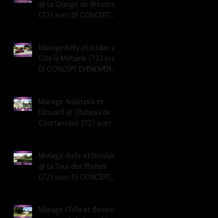
@ La Grange de Bresteau
(72) avec DJ CONCEPT
EVENEMENTS Dj musique
mariage Sarthe
Mariage Kelly et Jordan @
Gîte la Métairie (72) avec
DJ CONCEPT EVENEMENTS
Dj musique mariage
Sarthe 72
Mariage Anastasia et
Edouard @ Château de
Courtanvaux (72) avec DJ
CONCEPT EVENEMENTS Dj
musique mariage Sarthe
Mariage Aude et Nicolas
@ La Tour des Plantes
(72) avec DJ CONCEPT
EVENEMENTS Dj musique
mariage Sarthe
Mariage Clélia et Benoit