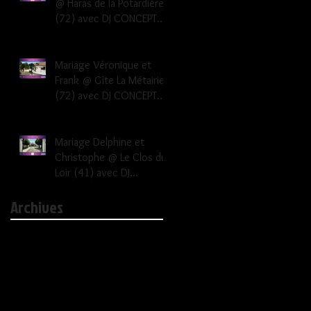
@ Haras de la Potardière
(72) avec DJ CONCEPT
EVENEMENTS Dj mariage
Le Mans Sarthe 72
Mariage Véronique et
Frank @ Gîte La Métairie
(72) avec DJ CONCEPT
EVENEMENTS Dj mariage
Le Mans Sarthe 72
Mariage Delphine et
Christophe @ Le Clos du
Loir (41) avec DJ
CONCEPT EVENEMENTS dj
Archives
mariage 41