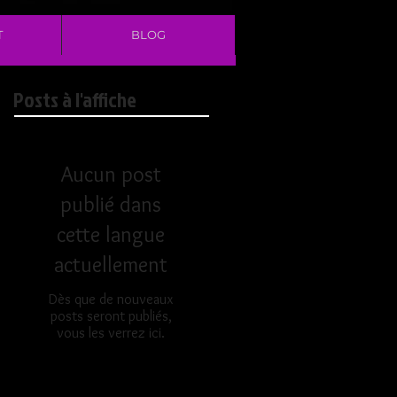
T
BLOG
Posts à l'affiche
Aucun post
publié dans
cette langue
actuellement
Dès que de nouveaux
posts seront publiés,
vous les verrez ici.