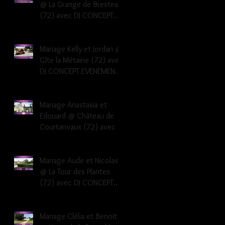
@ La Grange de Bresteau
(72) avec DJ CONCEPT
EVENEMENTS Dj musique
mariage Sarthe
Mariage Kelly et Jordan @
Gîte la Métairie (72) avec
DJ CONCEPT EVENEMENTS
Dj musique mariage
Sarthe 72
Mariage Anastasia et
Edouard @ Château de
Courtanvaux (72) avec DJ
CONCEPT EVENEMENTS Dj
musique mariage Sarthe
Mariage Aude et Nicolas
@ La Tour des Plantes
(72) avec DJ CONCEPT
EVENEMENTS Dj musique
mariage Sarthe
Mariage Clélia et Benoit