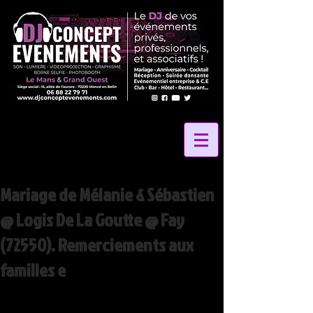
Mariage de Mélanie & Sébastien
@ Logis De La Goutte @ Fay
(72550). Remerciements aux
familles e