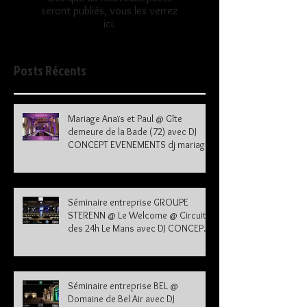
seront publiés, vous les verrez
ici.
Posts Récents
Mariage Anaïs et Paul @ Gîte
demeure de la Bade (72) avec DJ
CONCEPT EVENEMENTS dj mariage
72
Séminaire entreprise GROUPE
STERENN @ Le Welcome @ Circuit
des 24h Le Mans avec DJ CONCEPT
EVENEMENTS dj le mans sarthe 72
Séminaire entreprise BEL @
Domaine de Bel Air avec DJ