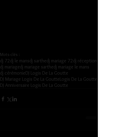
Mots-clés :
dj 72
dj le mans
dj sarthe
dj mariage 72
dj réception
dj mariage
dj mariage sarthe
dj mariage le mans
dj cérémonie
DJ Logis De La Goutte
DJ Mariage Logis De La Goutte
Logis De La Goutte
DJ Anniversaire Logis De La Goutte