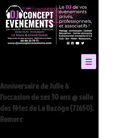
Anniversaire de Julie à
l'occasion de ses 30 ans @ salle
des fêtes de La Bazoge (72650).
Remerc