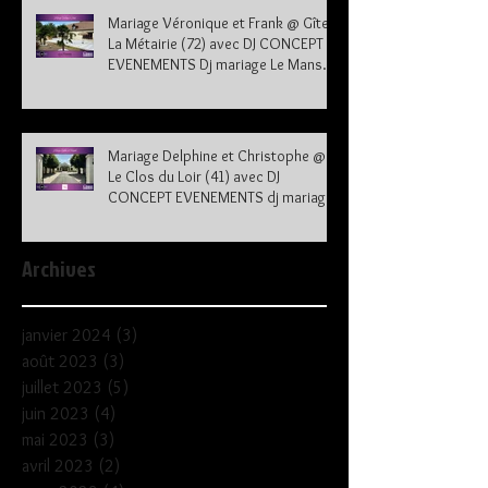
Mariage Véronique et Frank @ Gîte
La Métairie (72) avec DJ CONCEPT
EVENEMENTS Dj mariage Le Mans
Sarthe 72
Mariage Delphine et Christophe @
Le Clos du Loir (41) avec DJ
CONCEPT EVENEMENTS dj mariage
41
Archives
janvier 2024
(3)
3 posts
août 2023
(3)
3 posts
juillet 2023
(5)
5 posts
juin 2023
(4)
4 posts
mai 2023
(3)
3 posts
avril 2023
(2)
2 posts