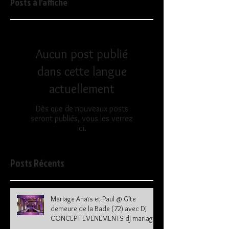
Posts à l'affiche
Aucun post publié
dans cette langue
actuellement
Dès que de nouveaux posts
seront publiés, vous les verrez
ici.
Posts Récents
Mariage Anaïs et Paul @ Gîte
demeure de la Bade (72) avec DJ
CONCEPT EVENEMENTS dj mariage
72