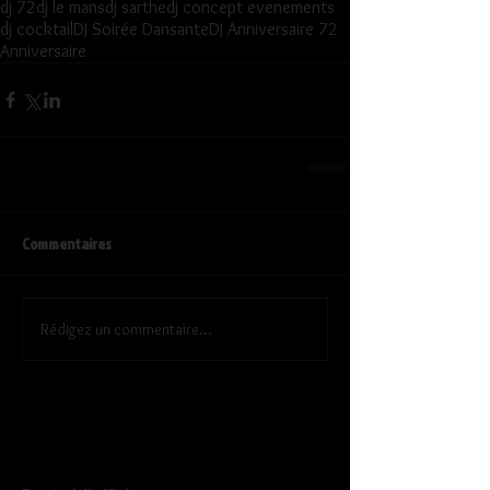
dj 72
dj le mans
dj sarthe
dj concept evenements
dj cocktail
DJ Soirée Dansante
DJ Anniversaire 72
Anniversaire
Commentaires
Rédigez un commentaire...