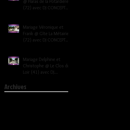
@ Haras de la Potardière
(72) avec DJ CONCEPT
EVENEMENTS Dj mariage
Le Mans Sarthe 72
Mariage Véronique et
Frank @ Gîte La Métairie
(72) avec DJ CONCEPT
EVENEMENTS Dj mariage
Le Mans Sarthe 72
Mariage Delphine et
Christophe @ Le Clos du
Loir (41) avec DJ
CONCEPT EVENEMENTS dj
Archives
mariage 41