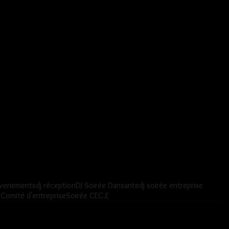
evenements
dj réception
DJ Soirée Dansante
dj soirée entreprise
 Comité d'entreprise
Soirée CE
C.E