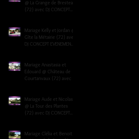
@ La Grange de Bresteau
(72) avec DJ CONCEPT
EVENEMENTS Dj musique
mariage Sarthe
Mariage Kelly et Jordan @
Gîte la Métairie (72) avec
DJ CONCEPT EVENEMENTS
Dj musique mariage
Sarthe 72
Mariage Anastasia et
Edouard @ Château de
Courtanvaux (72) avec DJ
CONCEPT EVENEMENTS Dj
musique mariage Sarthe
Mariage Aude et Nicolas
@ La Tour des Plantes
(72) avec DJ CONCEPT
EVENEMENTS Dj musique
mariage Sarthe
Mariage Clélia et Benoit