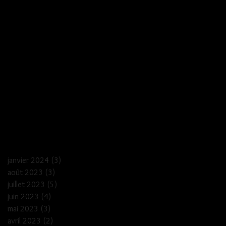
janvier 2024
(3)
3 posts
août 2023
(3)
3 posts
juillet 2023
(5)
5 posts
juin 2023
(4)
4 posts
mai 2023
(3)
3 posts
avril 2023
(2)
2 posts