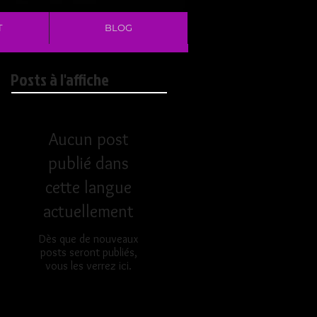
T
BLOG
Posts à l'affiche
Aucun post
publié dans
cette langue
actuellement
Dès que de nouveaux
posts seront publiés,
vous les verrez ici.