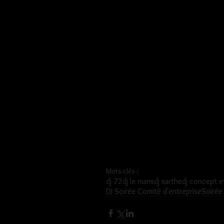
Mots-clés :
dj 72
dj le mans
dj sarthe
dj concept 
DJ Soirée Comité d'entreprise
Soirée