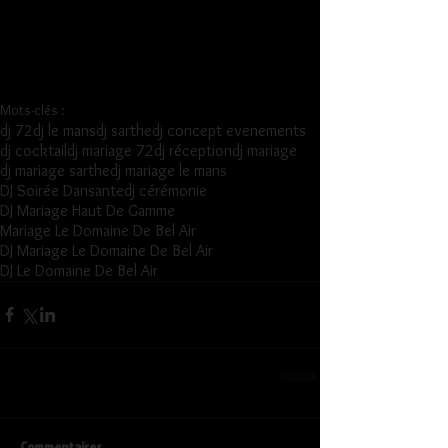
Mots-clés :
dj 72
dj le mans
dj sarthe
dj concept evenements
dj cocktail
dj mariage 72
dj réception
dj mariage
dj mariage sarthe
dj mariage le mans
DJ Soirée Dansante
dj cérémonie
DJ Mariage Haut De Gamme
Mariage Le Domaine De Bel Air
DJ Mariage Le Domaine De Bel Air
DJ Le Domaine De Bel Air
Commentaires