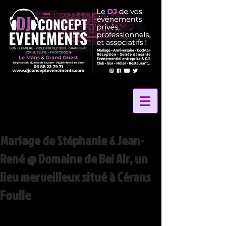
Mariage de Stéphanie & Jean-
René @ Domaine de Bel Air, un
lieu merveilleux situé à Cérans
Foulle