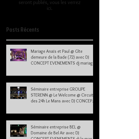
seront publiés, vous les verrez
ici.
Posts Récents
Mariage Anaïs et Paul @ Gîte
demeure de la Bade (72) avec DJ
CONCEPT EVENEMENTS dj mariage
72
Séminaire entreprise GROUPE
STERENN @ Le Welcome @ Circuit
des 24h Le Mans avec DJ CONCEPT
EVENEMENTS dj le mans sarthe 72
Séminaire entreprise BEL @
Domaine de Bel Air avec DJ
CONCEPT EVENEMENTS dj le mans